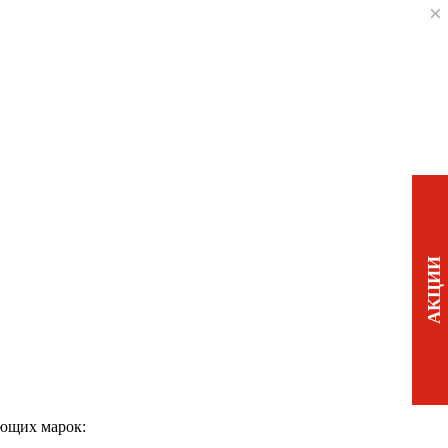
×
АКЦИИ
ующих марок: